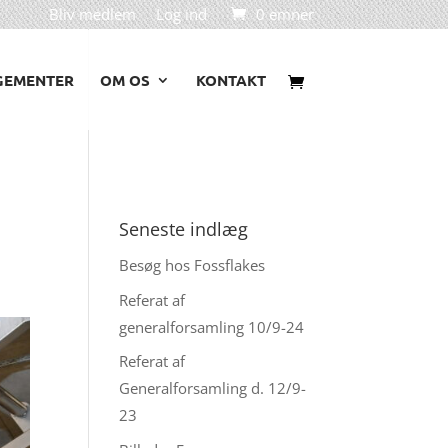
Bliv medlem
Log ind
0 emner
GEMENTER
OM OS
KONTAKT
Seneste indlæg
Besøg hos Fossflakes
Referat af
generalforsamling 10/9-24
Referat af
Generalforsamling d. 12/9-
23