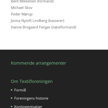
Bent Mikkelsen (formand)
Michael Skov
Peder Mørup
Jonna Nytoft Lindberg (kasserer)
Hanne Brogaard Fenger (næstformand)
Kommende arrangementer
Om Textilforeningen
Formål
Foreningens historie
Kontingentsatser