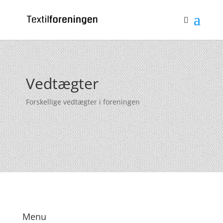
Bliv medlem
Log ind
0 emner
Vedtægter
Forskellige vedtægter i foreningen
Menu