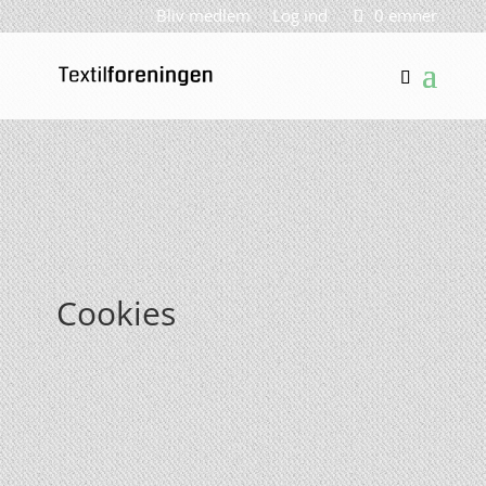
Bliv medlem
Log ind
0 emner
Cookies