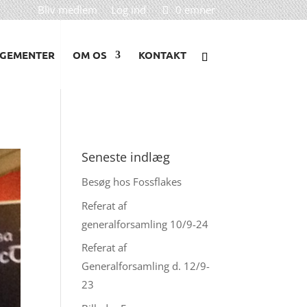
Bliv medlem
Log ind
0 emner
GEMENTER
OM OS
KONTAKT
Seneste indlæg
Besøg hos Fossflakes
Referat af
generalforsamling 10/9-24
Referat af
Generalforsamling d. 12/9-
23