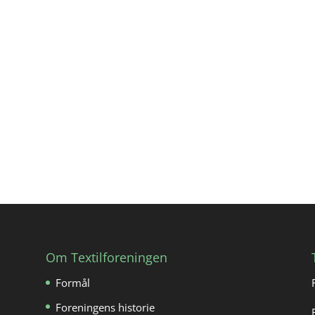
Om Textilforeningen
Formål
Foreningens historie