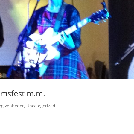
æumsfest m.m.
begivenheder
,
Uncategorized