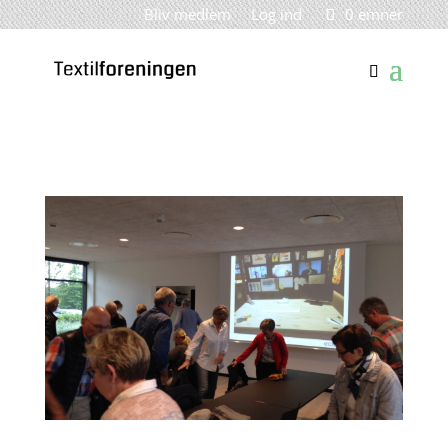
Bliv medlem
Log ind
0 emner