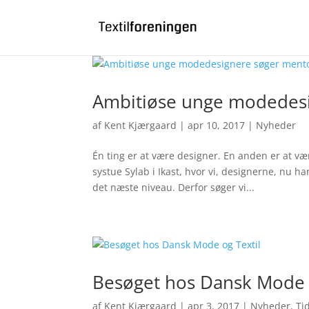
Bliv medlem
Log ind
0 emner
Ambitiøse unge modedes
af
Kent Kjærgaard
|
apr 10, 2017
|
Nyheder
Én ting er at være designer. En anden er at væ
systue Sylab i Ikast, hvor vi, designerne, nu ha
det næste niveau. Derfor søger vi...
Besøget hos Dansk Mode o
af
Kent Kjærgaard
|
apr 3, 2017
|
Nyheder
,
Ti