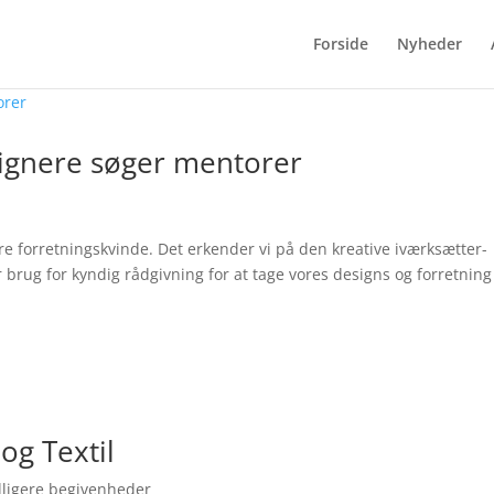
Forside
Nyheder
ignere søger mentorer
re forretningskvinde. Det erkender vi på den kreative iværksætter-
r brug for kyndig rådgivning for at tage vores designs og forretning 
g Textil
dligere begivenheder